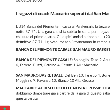
06.03.14 10:00
I ragazzi di coach Maccario superati dal San Ma
L’U14 Banca del Piemonte incassa al PalaFerraris la terza 
netto 37-71. Una gara che si fa subito in salita per i ragazz
chiusura di primo quarto. Gli ospiti, andati a riposo sul +20
definitivo 37-71. I giovani rossoblù torneranno in campo sa
BANCA DEL PIEMONTE CASALE  SAN MAURO BASKETBAL
BANCA DEL PIEMONTE CASALE:
Spinoglio, Toso 2, Acu
6, Ferrero, Buzzi, Gardino 4, Cerutti 1 All.: Maccario
SAN MAURO BASKETBALL:
Del Ben 10, Tarasco 4, Bones
Mugginnu 9, Pavanati 10, Bianco 10 All.: Grosso
MACCARIO: AL DI SOTTO DELLE NOSTRE POSSIBILITA’
dobbiamo dimostrare già a partire dalla gara di questo sab
questa partita.