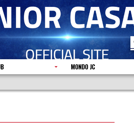
R
p
UB
MONDO JC