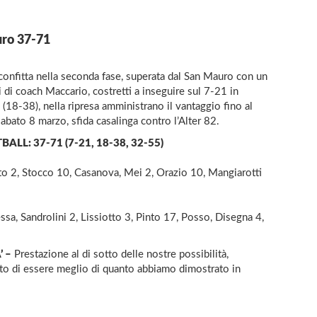
uro 37-71
sconfitta nella seconda fase, superata dal San Mauro con un
i di coach Maccario, costretti a inseguire sul 7-21 in
 (18-38), nella ripresa amministrano il vantaggio fino al
bato 8 marzo, sfida casalinga contro l’Alter 82.
L: 37-71 (7-21, 18-38, 32-55)
to 2, Stocco 10, Casanova, Mei 2, Orazio 10, Mangiarotti
sa, Sandrolini 2, Lissiotto 3, Pinto 17, Posso, Disegna 4,
 –
Prestazione al di sotto delle nostre possibilità,
ato di essere meglio di quanto abbiamo dimostrato in