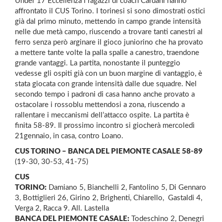
Under 17 Eccellenza i ragazzi di coach Cardani hanno
affrontato il CUS Torino. I torinesi si sono dimostrati ostici
già dal primo minuto, mettendo in campo grande intensità
nelle due metà campo, riuscendo a trovare tanti canestri al
ferro senza però arginare il gioco juniorino che ha provato
a mettere tante volte la palla spalle a canestro, traendone
grande vantaggi. La partita, nonostante il punteggio
vedesse gli ospiti già con un buon margine di vantaggio, è
stata giocata con grande intensità dalle due squadre. Nel
secondo tempo i padroni di casa hanno anche provato a
ostacolare i rossoblu mettendosi a zona, riuscendo a
rallentare i meccanismi dell’attacco ospite. La partita è
finita 58-89. Il prossimo incontro si giocherà mercoledì
21gennaio, in casa, contro Loano.
CUS TORINO – BANCA DEL PIEMONTE CASALE 58-89
(19-30, 30-53, 41-75)
CUS
TORINO:
Damiano 5, Bianchelli 2, Fantolino 5, Di Gennaro
3, Bottiglieri 26, Girino 2, Brighenti, Chiarello, Gastaldi 4,
Verga 2, Racca 9. All. Lastella
BANCA DEL PIEMONTE CASALE:
Todeschino 2, Denegri