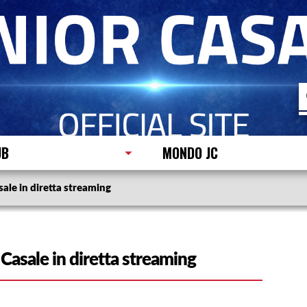
R
p
UB
MONDO JC
ale in diretta streaming
Casale in diretta streaming