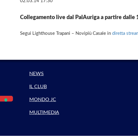
02.03.14 17:30
Collegamento live dal PalAuriga a partire dalle 1
Segui Lighthouse Trapani – Novipiù Casale in
diretta stre
NEWS
IL CLUB
MONDO JC
MULTIMEDIA