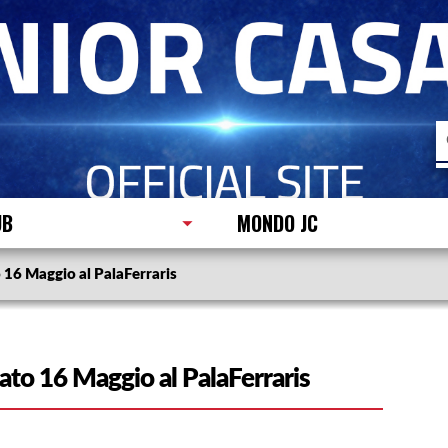
R
p
UB
MONDO JC
o 16 Maggio al PalaFerraris
bato 16 Maggio al PalaFerraris