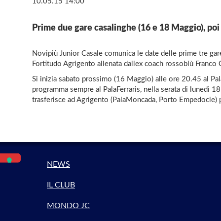
10.05.15 14:00
Prime due gare casalinghe (16 e 18 Maggio), poi 
Novipiù Junior Casale comunica le date delle prime tre ga
Fortitudo Agrigento allenata dallex coach rossoblù Franco 
Si inizia sabato prossimo (16 Maggio) alle ore 20.45 al Pala
programma sempre al PalaFerraris, nella serata di lunedì 18 
trasferisce ad Agrigento (PalaMoncada, Porto Empedocle) pe
NEWS
IL CLUB
MONDO JC