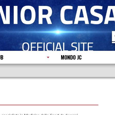
R
p
UB
MONDO JC