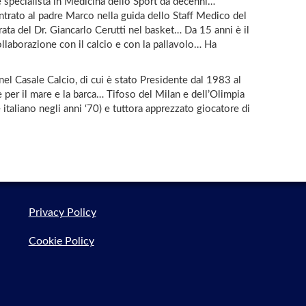
 specialista in Medicina dello Sport da decenni…
trato al padre Marco nella guida dello Staff Medico del
rata del Dr. Giancarlo Cerutti nel basket… Da 15 anni è il
llaborazione con il calcio e con la pallavolo… Ha
el Casale Calcio, di cui è stato Presidente dal 1983 al
 per il mare e la barca… Tifoso del Milan e dell’Olimpia
taliano negli anni ‘70) e tuttora apprezzato giocatore di
Privacy Policy
Cookie Policy