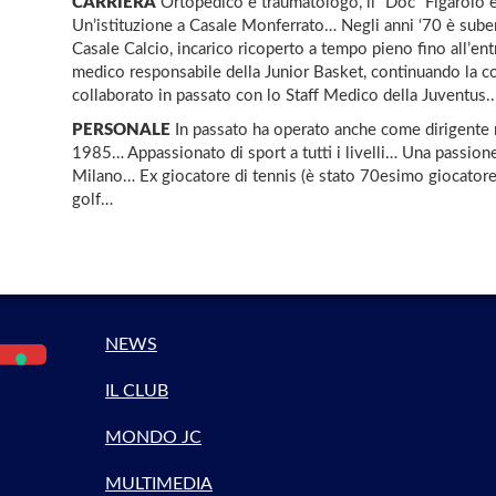
CARRIERA
Ortopedico e traumatologo, il “Doc” Figarolo è
Un’istituzione a Casale Monferrato… Negli anni ‘70 è suben
Casale Calcio, incarico ricoperto a tempo pieno fino all’ent
medico responsabile della Junior Basket, continuando la co
collaborato in passato con lo Staff Medico della Juventus..
PERSONALE
In passato ha operato anche come dirigente n
1985… Appassionato di sport a tutti i livelli… Una passione
Milano… Ex giocatore di tennis (è stato 70esimo giocatore i
golf…
NEWS
IL CLUB
MONDO JC
MULTIMEDIA