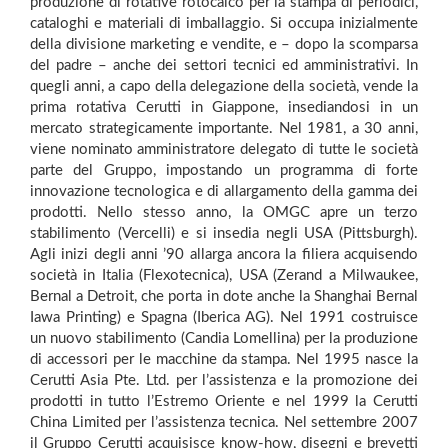
produzione di rotative rotocalco per la stampa di periodici,
cataloghi e materiali di imballaggio. Si occupa inizialmente
della divisione marketing e vendite, e – dopo la scomparsa
del padre – anche dei settori tecnici ed amministrativi. In
quegli anni, a capo della delegazione della società, vende la
prima rotativa Cerutti in Giappone, insediandosi in un
mercato strategicamente importante. Nel 1981, a 30 anni,
viene nominato amministratore delegato di tutte le società
parte del Gruppo, impostando un programma di forte
innovazione tecnologica e di allargamento della gamma dei
prodotti. Nello stesso anno, la OMGC apre un terzo
stabilimento (Vercelli) e si insedia negli USA (Pittsburgh).
Agli inizi degli anni ’90 allarga ancora la filiera acquisendo
società in Italia (Flexotecnica), USA (Zerand a Milwaukee,
Bernal a Detroit, che porta in dote anche la Shanghai Bernal
Iawa Printing) e Spagna (Iberica AG). Nel 1991 costruisce
un nuovo stabilimento (Candia Lomellina) per la produzione
di accessori per le macchine da stampa. Nel 1995 nasce la
Cerutti Asia Pte. Ltd. per l’assistenza e la promozione dei
prodotti in tutto l’Estremo Oriente e nel 1999 la Cerutti
China Limited per l’assistenza tecnica. Nel settembre 2007
il Gruppo Cerutti acquisisce know-how, disegni e brevetti