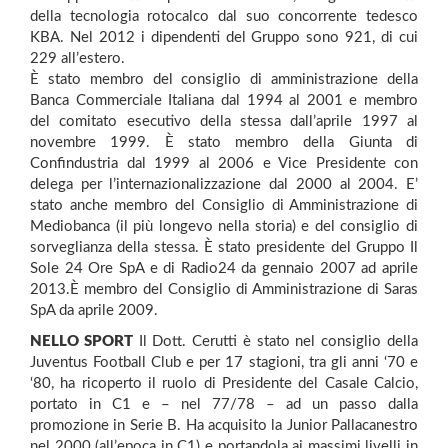
della tecnologia rotocalco dal suo concorrente tedesco
KBA. Nel 2012 i dipendenti del Gruppo sono 921, di cui
229 all’estero.
È stato membro del consiglio di amministrazione della
Banca Commerciale Italiana dal 1994 al 2001 e membro
del comitato esecutivo della stessa dall’aprile 1997 al
novembre 1999. È stato membro della Giunta di
Confindustria dal 1999 al 2006 e Vice Presidente con
delega per l’internazionalizzazione dal 2000 al 2004. E’
stato anche membro del Consiglio di Amministrazione di
Mediobanca (il più longevo nella storia) e del consiglio di
sorveglianza della stessa. È stato presidente del Gruppo Il
Sole 24 Ore SpA e di Radio24 da gennaio 2007 ad aprile
2013.È membro del Consiglio di Amministrazione di Saras
SpA da aprile 2009.
NELLO SPORT
Il Dott. Cerutti è stato nel consiglio della
Juventus Football Club e per 17 stagioni, tra gli anni ‘70 e
‘80, ha ricoperto il ruolo di Presidente del Casale Calcio,
portato in C1 e – nel 77/78 – ad un passo dalla
promozione in Serie B. Ha acquisito la Junior Pallacanestro
nel 2000 (all’epoca in C1) e portandola ai massimi livelli in