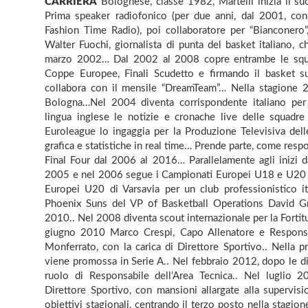
CARRIERA
Bolognese, classe 1982, Martelli inizia il su
Prima speaker radiofonico (per due anni, dal 2001, con
Fashion Time Radio), poi collaboratore per “Bianconero”
Walter Fuochi, giornalista di punta del basket italiano, 
marzo 2002… Dal 2002 al 2008 copre entrambe le squadr
Coppe Europee, Finali Scudetto e firmando il basket su
collabora con il mensile “DreamTeam”… Nella stagione 20
Bologna…Nel 2004 diventa corrispondente italiano per Eu
lingua inglese le notizie e cronache live delle squadr
Euroleague lo ingaggia per la Produzione Televisiva delle
grafica e statistiche in real time… Prende parte, come respons
Final Four dal 2006 al 2016… Parallelamente agli inizi da g
2005 e nel 2006 segue i Campionati Europei U18 e U20 pe
Europei U20 di Varsavia per un club professionistico it
Phoenix Suns del VP of Basketball Operations David Grif
2010.. Nel 2008 diventa scout internazionale per la Forti
giugno 2010 Marco Crespi, Capo Allenatore e Responsab
Monferrato, con la carica di Direttore Sportivo.. Nella p
viene promossa in Serie A.. Nel febbraio 2012, dopo le dimi
ruolo di Responsabile dell’Area Tecnica.. Nel luglio 
Direttore Sportivo, con mansioni allargate alla supervisio
obiettivi stagionali, centrando il terzo posto nella stagio