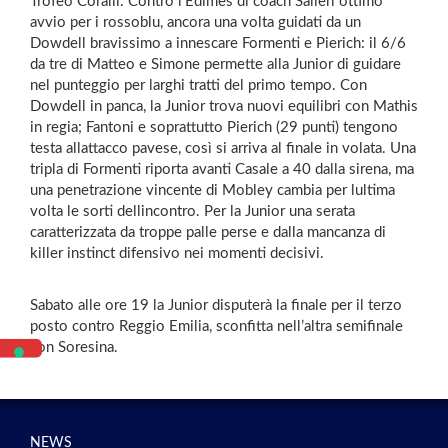
Trofeo Coralli. Contro l’Edimes di coach Salieri ottimo
avvio per i rossoblu, ancora una volta guidati da un
Dowdell bravissimo a innescare Formenti e Pierich: il 6/6
da tre di Matteo e Simone permette alla Junior di guidare
nel punteggio per larghi tratti del primo tempo. Con
Dowdell in panca, la Junior trova nuovi equilibri con Mathis
in regia; Fantoni e soprattutto Pierich (29 punti) tengono
testa allattacco pavese, così si arriva al finale in volata. Una
tripla di Formenti riporta avanti Casale a 40 dalla sirena, ma
una penetrazione vincente di Mobley cambia per lultima
volta le sorti dellincontro. Per la Junior una serata
caratterizzata da troppe palle perse e dalla mancanza di
killer instinct difensivo nei momenti decisivi.
Sabato alle ore 19 la Junior disputerà la finale per il terzo
posto contro Reggio Emilia, sconfitta nell’altra semifinale
con Soresina.
NEWS