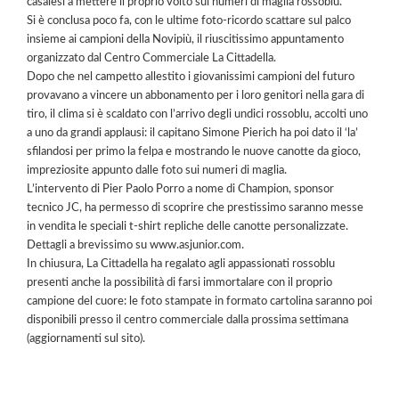
casalesi a mettere il proprio volto sui numeri di maglia rossoblu.
Si è conclusa poco fa, con le ultime foto-ricordo scattare sul palco
insieme ai campioni della Novipiù, il riuscitissimo appuntamento
organizzato dal Centro Commerciale La Cittadella.
Dopo che nel campetto allestito i giovanissimi campioni del futuro
provavano a vincere un abbonamento per i loro genitori nella gara di
tiro, il clima si è scaldato con l’arrivo degli undici rossoblu, accolti uno
a uno da grandi applausi: il capitano Simone Pierich ha poi dato il ‘la’
sfilandosi per primo la felpa e mostrando le nuove canotte da gioco,
impreziosite appunto dalle foto sui numeri di maglia.
L’intervento di Pier Paolo Porro a nome di Champion, sponsor
tecnico JC, ha permesso di scoprire che prestissimo saranno messe
in vendita le speciali t-shirt repliche delle canotte personalizzate.
Dettagli a brevissimo su www.asjunior.com.
In chiusura,
La Cittadella ha regalato agli appassionati rossoblu
presenti anche la possibilità di farsi immortalare con il proprio
campione del cuore: le foto stampate in formato cartolina saranno poi
disponibili presso il centro commerciale dalla prossima settimana
(aggiornamenti sul sito).