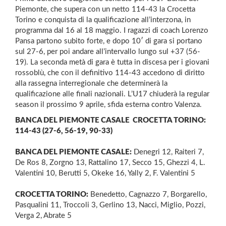
Piemonte, che supera con un netto 114-43 la Crocetta
Torino e conquista di la qualificazione all’interzona, in
programma dal 16 al 18 maggio. I ragazzi di coach Lorenzo
Pansa partono subito forte, e dopo 10′ di gara si portano
sul 27-6, per poi andare all’intervallo lungo sul +37 (56-
19). La seconda metà di gara è tutta in discesa per i giovani
rossoblù, che con il definitivo 114-43 accedono di diritto
alla rassegna interregionale che determinerà la
qualificazione alle finali nazionali. L’U17 chiuderà la regular
season il prossimo 9 aprile, sfida esterna contro Valenza.
BANCA DEL PIEMONTE CASALE  CROCETTA TORINO:
114-43 (27-6, 56-19, 90-33)
BANCA DEL PIEMONTE CASALE:
Denegri 12, Raiteri 7,
De Ros 8, Zorgno 13, Rattalino 17, Secco 15, Ghezzi 4, L.
Valentini 10, Berutti 5, Okeke 16, Yally 2, F. Valentini 5
CROCETTA TORINO:
Benedetto, Cagnazzo 7, Borgarello,
Pasqualini 11, Troccoli 3, Gerlino 13, Nacci, Miglio, Pozzi,
Verga 2, Abrate 5