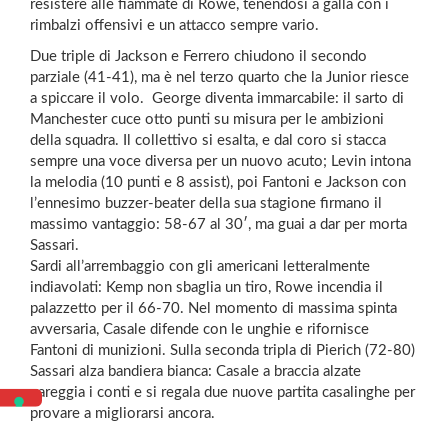
resistere alle fiammate di Rowe, tenendosi a galla con i
rimbalzi offensivi e un attacco sempre vario.
Due triple di Jackson e Ferrero chiudono il secondo
parziale (41-41), ma è nel terzo quarto che la Junior riesce
a spiccare il volo. George diventa immarcabile: il sarto di
Manchester cuce otto punti su misura per le ambizioni
della squadra. Il collettivo si esalta, e dal coro si stacca
sempre una voce diversa per un nuovo acuto; Levin intona
la melodia (10 punti e 8 assist), poi Fantoni e Jackson con
l’ennesimo buzzer-beater della sua stagione firmano il
massimo vantaggio: 58-67 al 30′, ma guai a dar per morta
Sassari.
Sardi all’arrembaggio con gli americani letteralmente
indiavolati: Kemp non sbaglia un tiro, Rowe incendia il
palazzetto per il 66-70. Nel momento di massima spinta
avversaria, Casale difende con le unghie e rifornisce
Fantoni di munizioni. Sulla seconda tripla di Pierich (72-80)
Sassari alza bandiera bianca: Casale a braccia alzate
pareggia i conti e si regala due nuove partita casalinghe per
provare a migliorarsi ancora.