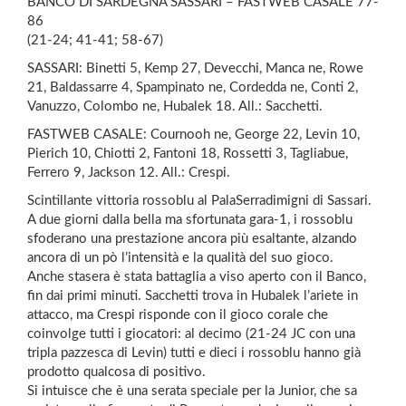
BANCO DI SARDEGNA SASSARI – FASTWEB CASALE 77-
86
(21-24; 41-41; 58-67)
SASSARI: Binetti 5, Kemp 27, Devecchi, Manca ne, Rowe
21, Baldassarre 4, Spampinato ne, Cordedda ne, Conti 2,
Vanuzzo, Colombo ne, Hubalek 18. All.: Sacchetti.
FASTWEB CASALE: Cournooh ne, George 22, Levin 10,
Pierich 10, Chiotti 2, Fantoni 18, Rossetti 3, Tagliabue,
Ferrero 9, Jackson 12. All.: Crespi.
Scintillante vittoria rossoblu al PalaSerradimigni di Sassari.
A due giorni dalla bella ma sfortunata gara-1, i rossoblu
sfoderano una prestazione ancora più esaltante, alzando
ancora di un pò l’intensità e la qualità del suo gioco.
Anche stasera è stata battaglia a viso aperto con il Banco,
fin dai primi minuti. Sacchetti trova in Hubalek l’ariete in
attacco, ma Crespi risponde con il gioco corale che
coinvolge tutti i giocatori: al decimo (21-24 JC con una
tripla pazzesca di Levin) tutti e dieci i rossoblu hanno già
prodotto qualcosa di positivo.
Si intuisce che è una serata speciale per la Junior, che sa