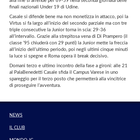
alla fine si arrende per 69-59 nella seconda giornata delle
finali nazionali Under 19 di Udine.
Casale si difende bene ma non monetizza in attacco, poi la
Virtus si fa largo all’inizio del secondo parziale ma con tre
triple consecutive la Junior torna in scia: 29-36
all’intervallo. Grazie alla strepitosa vena di Di Prampero (il
classe ’95 chiuderà con 29 punti) la Junior mette la freccia
all’inizio dell’ultimo periodo, poi negli ultimi cinque minuti
la luce si spegne e Roma opera il break decisivo.
Domani terzo e ultimo incontro della fase a gironi: alle 21
al PalaBenedetti Casale sfida il Campus Varese in uno
spareggio per il terzo posto che permetterà alla vincitrice
di proseguire l’avventura.
NEWS
IL CLUB