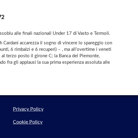
72
ossoblu alle finali nazionali Under 17 di Vasto e Termoli.
ch Cardani accarezza il sogno di vincere lo spareggio con
nti, 6 rimbalzi e 6 recuperi) – , ma all’overtime i veneti
 al terzo posto il girone C; la Banca del Piemonte,
ndo fra gli applausi la sua prima esperienza assoluta alle
Privacy Policy
Cookie Policy