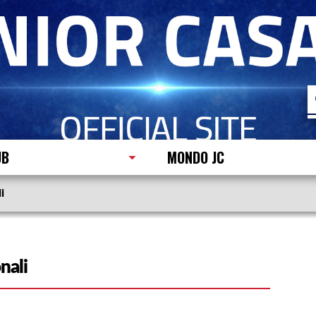
R
p
UB
MONDO JC
i
nali