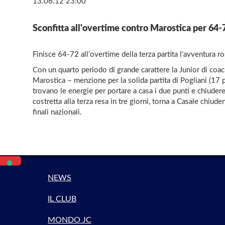
13.06.12 23:00
Sconfitta all'overtime contro Marostica per 64-
Finisce 64-72 all’overtime della terza partita l’avventura r
Con un quarto periodo di grande carattere la Junior di coa
Marostica – menzione per la solida partita di Pogliani (17 pu
trovano le energie per portare a casa i due punti e chiudere
costretta alla terza resa in tre giorni, torna a Casale chiude
finali nazionali.
NEWS
IL CLUB
MONDO JC