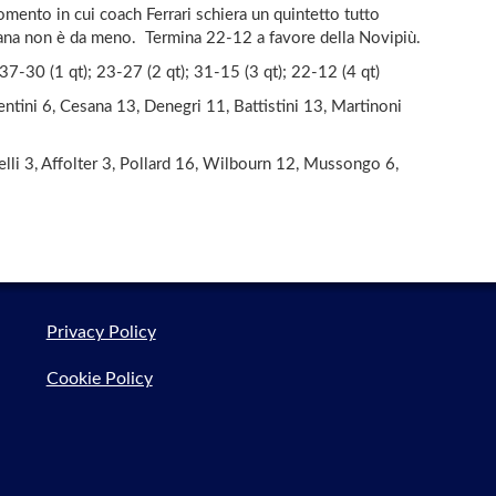
mento in cui coach Ferrari schiera un quintetto tutto
sana non è da meno. Termina 22-12 a favore della Novipiù.
37-30 (1 qt); 23-27 (2 qt); 31-15 (3 qt); 22-12 (4 qt)
ntini 6, Cesana 13, Denegri 11, Battistini 13, Martinoni
lli 3, Affolter 3, Pollard 16, Wilbourn 12, Mussongo 6,
Privacy Policy
Cookie Policy