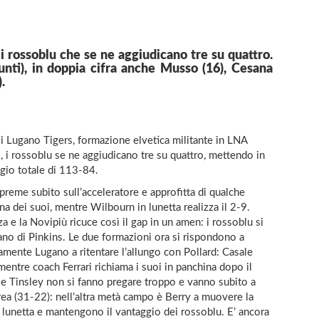
 rossoblu che se ne aggiudicano tre su quattro.
nti), in doppia cifra anche Musso (16), Cesana
.
 i Lugano Tigers, formazione elvetica militante in LNA
o, i rossoblu se ne aggiudicano tre su quattro, mettendo in
gio totale di 113-84.
preme subito sull’acceleratore e approfitta di qualche
na dei suoi, mentre Wilbourn in lunetta realizza il 2-9.
 e la Novipiù ricuce così il gap in un amen: i rossoblu si
mano di Pinkins. Le due formazioni ora si rispondono a
mente Lugano a ritentare l’allungo con Pollard: Casale
 mentre coach Ferrari richiama i suoi in panchina dopo il
 e Tinsley non si fanno pregare troppo e vanno subito a
area (31-22): nell’altra metà campo è Berry a muovere la
a lunetta e mantengono il vantaggio dei rossoblu. E’ ancora