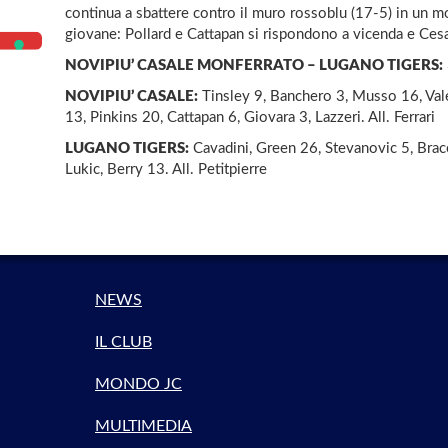
continua a sbattere contro il muro rossoblu (17-5) in un mo
giovane: Pollard e Cattapan si rispondono a vicenda e Ce
NOVIPIU’ CASALE MONFERRATO – LUGANO TIGERS:
NOVIPIU’ CASALE:
Tinsley 9, Banchero 3, Musso 16, Vale
13, Pinkins 20, Cattapan 6, Giovara 3, Lazzeri. All. Ferrari
LUGANO TIGERS:
Cavadini, Green 26, Stevanovic 5, Brace
Lukic, Berry 13. All. Petitpierre
NEWS
IL CLUB
MONDO JC
MULTIMEDIA