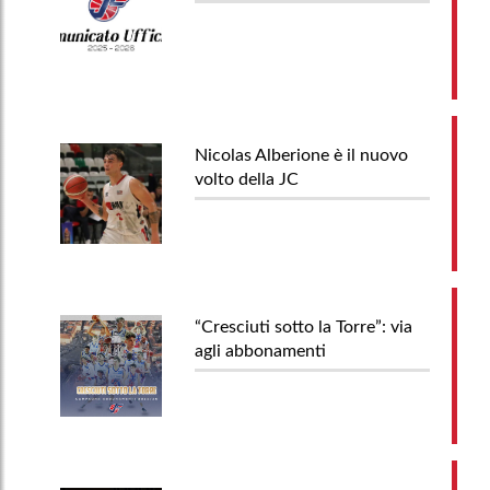
Nicolas Alberione è il nuovo
volto della JC
“Cresciuti sotto la Torre”: via
agli abbonamenti