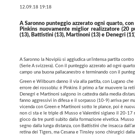
12.09.18 19:18
A Saronno punteggio azzerato ogni quarto, con i
Pinkins nuovamente miglior realizzatore (20 pu
(13), Battistini (13), Martinoni (13) e Denegri (11)
A Saronno la Novipiù si aggiudica un’intensa partita contro
(Serie A svizzera). Con il punteggio azzerato ad ogni quart
campo una buona pallacanestro e terminando con il punteg
Green e Wilbourn danno il via alla partita, con Lugano che 
errore dei rossoblu: è Pinkins il primo a far muovere la reti
Denegri e Martinoni salgono in cattedra dalla media distanza
fanno aggressivi in difesa e il sorpasso (10-9) arriva per 
vicenda con Green e Martinoni sotto le plance, poi è nuova
non ci sta e le triple di Musso e Valentini siglano il 20-17
gioco da tre punti subito dalla formazione elvetica. Musso
segno dalla lunga distanza, con Battistini che insacca dall’
retina dei Tigers, ma Cesana e Tinsley sono chirurgici dall