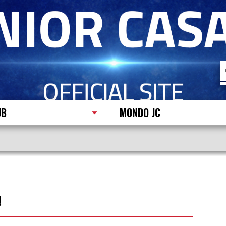
R
p
UB
MONDO JC
!