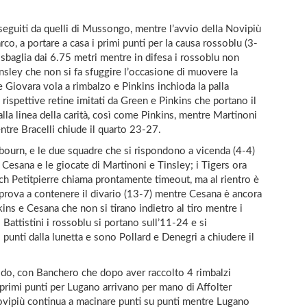
 seguiti da quelli di Mussongo, mentre l’avvio della Novipiù
rco, a portare a casa i primi punti per la causa rossoblu (3-
baglia dai 6.75 metri mentre in difesa i rossoblu non
nsley che non si fa sfuggire l’occasione di muovere la
e Giovara vola a rimbalzo e Pinkins inchioda la palla
ispettive retine imitati da Green e Pinkins che portano il
lla linea della carità, così come Pinkins, mentre Martinoni
entre Bracelli chiude il quarto 23-27.
ilbourn, e le due squadre che si rispondono a vicenda (4-4)
 Cesana e le giocate di Martinoni e Tinsley; i Tigers ora
ach Petitpierre chiama prontamente timeout, ma al rientro è
prova a contenere il divario (13-7) mentre Cesana è ancora
kins e Cesana che non si tirano indietro al tiro mentre i
Battistini i rossoblu si portano sull’11-24 e si
unti dalla lunetta e sono Pollard e Denegri a chiudere il
riodo, con Banchero che dopo aver raccolto 4 rimbalzi
i primi punti per Lugano arrivano per mano di Affolter
Novipiù continua a macinare punti su punti mentre Lugano