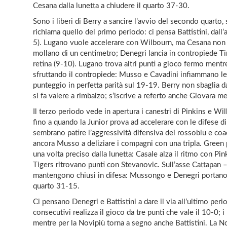
Cesana dalla lunetta a chiudere il quarto 37-30.
Sono i liberi di Berry a sancire l’avvio del secondo quarto,
richiama quello del primo periodo: ci pensa Battistini, dall’a
5). Lugano vuole accelerare con Wilbourn, ma Cesana non s
mollano di un centimetro; Denegri lancia in contropiede Ti
retina (9-10). Lugano trova altri punti a gioco fermo mentr
sfruttando il contropiede: Musso e Cavadini infiammano le r
punteggio in perfetta parità sul 19-19. Berry non sbaglia da
si fa valere a rimbalzo; s’iscrive a referto anche Giovara m
Il terzo periodo vede in apertura i canestri di Pinkins e W
fino a quando la Junior prova ad accelerare con le difese di
sembrano patire l’aggressività difensiva dei rossoblu e co
ancora Musso a deliziare i compagni con una tripla. Green 
una volta preciso dalla lunetta: Casale alza il ritmo con Pin
Tigers ritrovano punti con Stevanovic. Sull’asse Cattapan – 
mantengono chiusi in difesa: Mussongo e Denegri portano p
quarto 31-15.
Ci pensano Denegri e Battistini a dare il via all’ultimo pe
consecutivi realizza il gioco da tre punti che vale il 10-0; 
mentre per la Novipiù torna a segno anche Battistini. La 