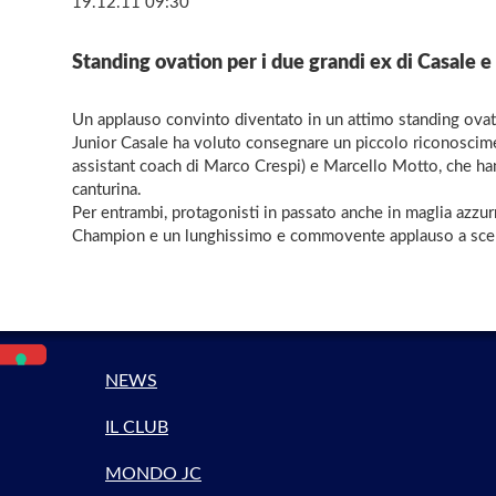
19.12.11 09:30
Standing ovation per i due grandi ex di Casale 
Un applauso convinto diventato in un attimo standing ovatio
Junior Casale ha voluto consegnare un piccolo riconoscimen
assistant coach di Marco Crespi) e Marcello Motto, che han
canturina.
Per entrambi, protagonisti in passato anche in maglia azzur
Champion e un lunghissimo e commovente applauso a scen
NEWS
IL CLUB
MONDO JC