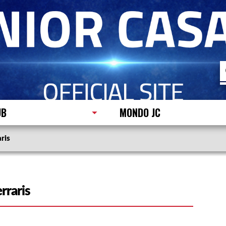
R
p
UB
MONDO JC
aris
rraris