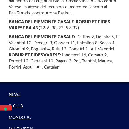
dal rientro dei cugini di Biella. Casale vince 84-43 contro
Varese, in attesa del recupero di mercoledì, ancora al
PalaFerraris, contro Arona Basket.
BANCA DEL PIEMONTE CASALE-ROBUR ET FIDES
VARESE 84-43
(22-6, 38-23, 59-32)
BANCA DEL PIEMONTE CASALE:
De Ros 9, Dellaira 5, F.
Valentini 10, Denegri 3, Giovara 11, Rattalino 8, Secco 4,
Giromini 9, Pogliani 4, Ruiu 13, Cometti 2 All. Valentini
ROBUR ET FIDES VARESE:
Innocenti 16, Corsaro 2,
Ferretti 12, Cattalani 10, Pagani 3, Pol, Trentini, Maruca,
Porrini, Assui All. Cattalani
NEWS
IL CLUB
MONDO JC